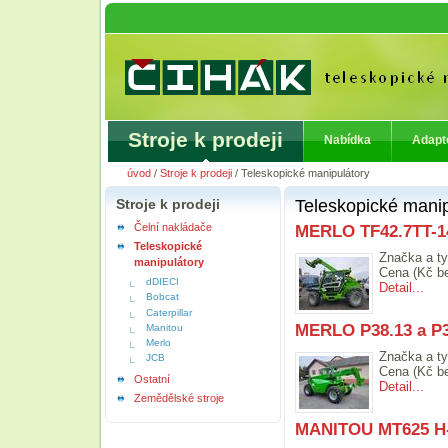
Stroje k prodeji
Nabídka
Adapt
úvod
/
Stroje k prodeji
/
Teleskopické manipulátory
Stroje k prodeji
Teleskopické manip
Čelní nakládače
MERLO TF42.7TT-1
Teleskopické
Značka a ty
manipulátory
Cena (Kč b
dDIECI
Detail...
Bobcat
Caterpillar
MERLO P38.13 a P3
Manitou
Merlo
Značka a ty
JCB
Cena (Kč b
Ostatní
Detail...
Zemědělské stroje
MANITOU MT625 H