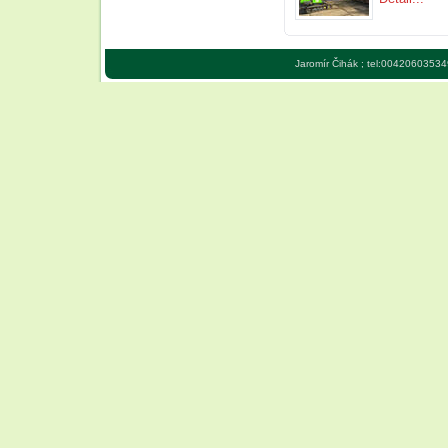
Jaromír Čihák ; tel:00420603534