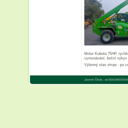
Motor Kubota 75HP, rychlo
vyrovnávání, boční výkyv 
Výborný stav stroje - po 
Jaromír Čihák ; tel:00420603534