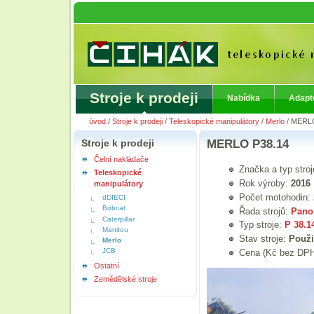
Stroje k prodeji
Nabídka
Adapt
úvod
/
Stroje k prodeji
/
Teleskopické manipulátory
/
Merlo
/
MERLO
Stroje k prodeji
MERLO P38.14
Čelní nakládače
Značka a typ stro
Teleskopické
Rok výroby:
2016
manipulátory
Počet motohodin:
dDIECI
Bobcat
Řada strojů:
Pano
Caterpillar
Typ stroje:
P 38.1
Manitou
Stav stroje:
Použi
Merlo
JCB
Cena (Kč bez DP
Ostatní
Zemědělské stroje