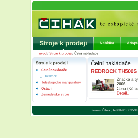
Stroje k prodeji
Nabídka
Adapt
úvod
/
Stroje k prodeji
/
Čelní nakládače
Stroje k prodeji
Čelní nakládače
Čelní nakládače
REDROCK TH500S
Redrock
Značka a ty
Teleskopické manipulátory
2006
Cena (Kč b
Ostatní
Detail...
Zemědělské stroje
Jaromír Čihák ; tel:00420603534