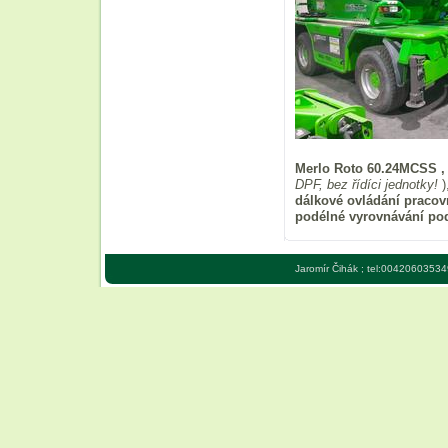
Merlo Roto 60.24MCSS ,
DPF, bez řídíci jednotky!
)
dálkové ovládání praco
podélné vyrovnávání pod
Jaromír Čihák ; tel:00420603534