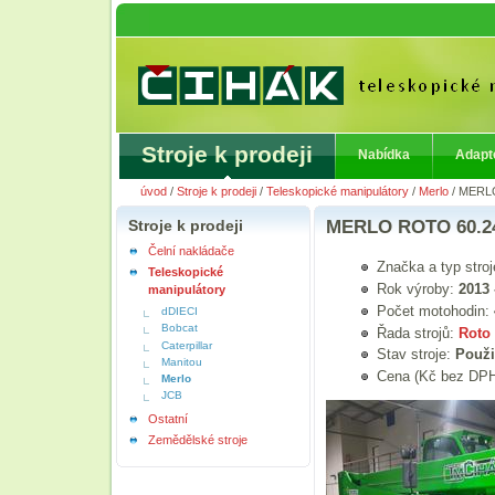
Stroje k prodeji
Nabídka
Adapt
úvod
/
Stroje k prodeji
/
Teleskopické manipulátory
/
Merlo
/
MERL
Stroje k prodeji
MERLO ROTO 60.
Čelní nakládače
Značka a typ stro
Teleskopické
Rok výroby:
2013 
manipulátory
Počet motohodin:
dDIECI
Bobcat
Řada strojů:
Roto
Caterpillar
Stav stroje:
Použi
Manitou
Cena (Kč bez DPH
Merlo
JCB
Ostatní
Zemědělské stroje