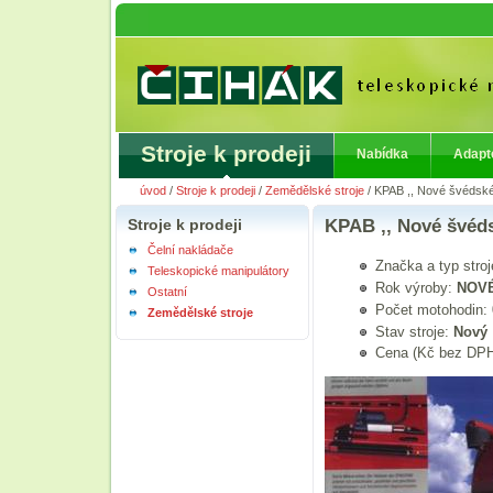
Stroje k prodeji
Nabídka
Adapt
úvod
/
Stroje k prodeji
/
Zemědělské stroje
/
KPAB ,, Nové švédské
Stroje k prodeji
KPAB ,, Nové švéds
Čelní nakládače
Značka a typ stro
Teleskopické manipulátory
Rok výroby:
NOV
Ostatní
Počet motohodin:
Zemědělské stroje
Stav stroje:
Nový
Cena (Kč bez DP