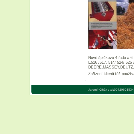
Nové špičkové 4-řadé a 6
E516 /517, 514/ 524/ 5
DEERE,MASSEY,DEUTZ,L
Zařízení klienti též používa
Jaromír Čihák ; tel:00420603534