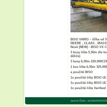
BISO VARIO – šířka od 
DEERE , CLAAS , MASS
Nové (NEW) - BISO VX Cro
3
kusy
lišta 5,50m dle k
děliče)
3
kusy 6,50m 220.000CZK
1
kus lišta 6,50m 325.00
a použité BISO
1x použitá lišty BISO 
1x použitá lišty BISO 
1x použitá lišta Varife
Jaromír Čihák ; tel:00420603534