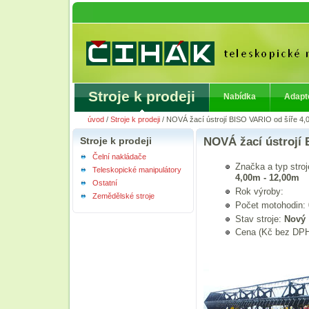
Stroje k prodeji
Nabídka
Adapt
úvod
/
Stroje k prodeji
/
NOVÁ žací ústrojí BISO VARIO od šíře 4,
Stroje k prodeji
NOVÁ žací ústrojí 
Čelní nakládače
Značka a typ stro
Teleskopické manipulátory
4,00m - 12,00m
Ostatní
Rok výroby:
Zemědělské stroje
Počet motohodin:
Stav stroje:
Nový
Cena (Kč bez DP