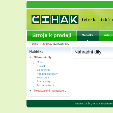
Stroje k prodeji
Nabídka
Adapt
úvod
/
Nabídka
/
Náhradní díly
Nabídka
Náhradní díly
Náhradní díly
Motor
Pojezd
Elektronika
Konstrukční prvky
Hydraulika
Pneumatiky
Tažná zařízení
Teleskopické manipulátory
Jaromír Čihák ; tel:00420603534