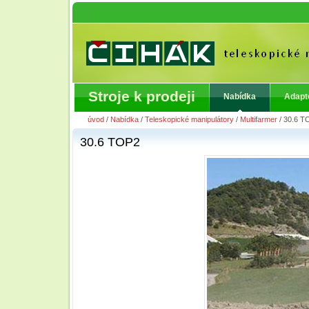
Stroje k prodeji
Nabídka
Adapt
úvod
/
Nabídka
/
Teleskopické manipulátory
/
Multifarmer
/
30.6 T
30.6 TOP2