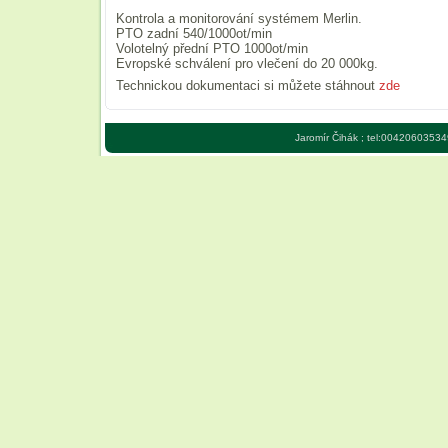
Kontrola a monitorování systémem Merlin.
PTO zadní 540/1000ot/min
Volotelný přední PTO 1000ot/min
Evropské schválení pro vlečení do 20 000kg.
Technickou dokumentaci si můžete stáhnout
zde
Jaromír Čihák ; tel:00420603534