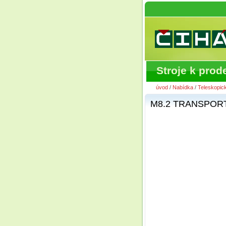
Stroje k prode
úvod
/
Nabídka
/
Teleskopic
M8.2 TRANSPOR