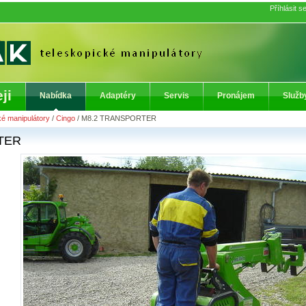
Příhlásit s
ji
Nabídka
Adaptéry
Servis
Pronájem
Služb
ké manipulátory
/
Cingo
/
M8.2 TRANSPORTER
TER