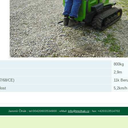
800kg
2,9m
97/68/CE)
11k Ben
lost
5,2km/h
Jaromír Čihák ; tel:00420603534900 ; eMail:
info@tmcihak.cz
; fax: +420313514702