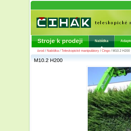
Stroje k prodeji
Nabídka
Adapt
úvod
/
Nabídka
/
Teleskopické manipulátory
/
Cingo
/
M10.2 H200
M10.2 H200